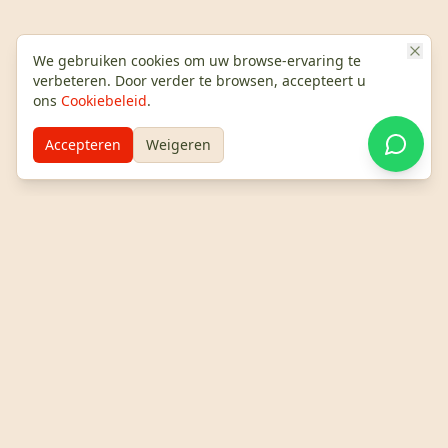
We gebruiken cookies om uw browse-ervaring te
verbeteren. Door verder te browsen, accepteert u
ons
Cookiebeleid
.
Unieke Ervaringen
Accepteren
Weigeren
Gastronomische en zonsondergang tours