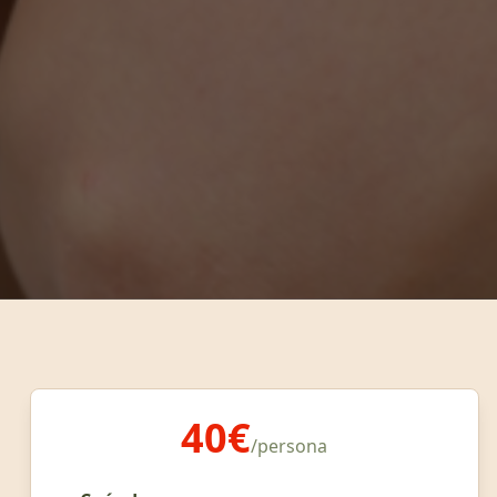
40€
/persona