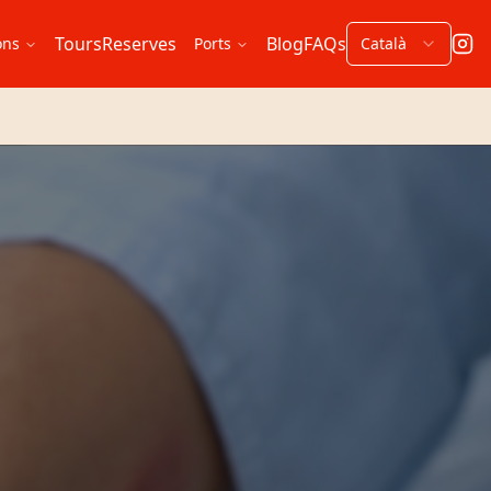
Tours
Reserves
Blog
FAQs
ons
Ports
Català