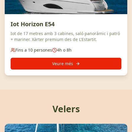
Iot Horizon E54
Iot de 17 metres amb 3 cabines, saló panoràmic i patró
+ mariner. Xàrter premium des de L'Estartit.
Fins a 10 persones
4h o 8h
Veure més
Velers